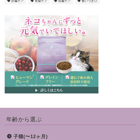
肝臓ケア
胃腸ケア
腎臓ケア
食いつき◎
年齢から選ぶ
子猫(〜12ヶ月)