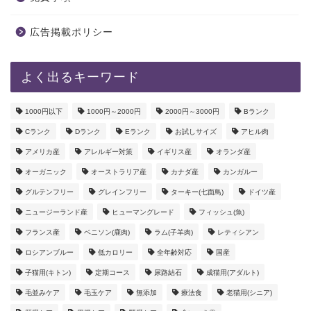
広告掲載ポリシー
よく出るキーワード
1000円以下
1000円～2000円
2000円～3000円
Bランク
Cランク
Dランク
Eランク
お試しサイズ
アヒル肉
アメリカ産
アレルギー対策
イギリス産
オランダ産
オーガニック
オーストラリア産
カナダ産
カンガルー
グルテンフリー
グレインフリー
ターキー(七面鳥)
ドイツ産
ニュージーランド産
ヒューマングレード
フィッシュ(魚)
フランス産
ベニソン(鹿肉)
ラム(子羊肉)
レティシアン
ロシアンブルー
低カロリー
全年齢対応
国産
子猫用(キトン)
定期コース
尿路結石
成猫用(アダルト)
毛並みケア
毛玉ケア
無添加
療法食
老猫用(シニア)