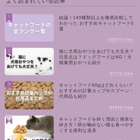
よく読まれている記事
1
結論！140種類以上を徹底比較して
わかった おすすめキャットフード5
選
135077
view
2
猫に犬用おやつをあげても大丈夫？
注意点は？ドッグフードはNG！犬
猫兼用おやつも紹介
96172
view
3
キャットフード60gはどれくらい？
おすすめの計量カップやスプーン・
代用品も紹介
84443
view
4
キャットフードを砕く理由と簡単な
砕き方！餌が噛めない猫も食べやす
くする便利な道具