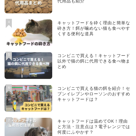
代用品も紹介
4
キャットフードを砕く理由と簡単な
砕き方！餌が噛めない猫も食べやす
くする便利な道具
5
コンビニで買える！キャットフード
以外で猫の餌に代用できる食べ物ま
とめ
6
コンビニで買える猫の餌を紹介！セ
ブンイレブンやローソンのおすすめ
キャットフードは？
7
キャットフードは温めてOK！理由
と方法・注意点は？電子レンジでは
何度にふやかす？