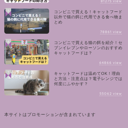
81275
view
5
コンビニで買える！キャットフード
以外で猫の餌に代用できる食べ物ま
とめ
78861
view
6
コンビニで買える猫の餌を紹介！セ
ブンイレブンやローソンのおすすめ
キャットフードは？
64866
view
7
キャットフードは温めてOK！理由
と方法・注意点は？電子レンジでは
何度にふやかす？
55062
view
本サイトはプロモーションが含まれています