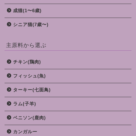
成猫(1〜6歳)
シニア猫(7歳〜)
主原料から選ぶ
チキン(鶏肉)
フィッシュ(魚)
ターキー(七面鳥)
ラム(子羊)
ベニソン(鹿肉)
カンガルー