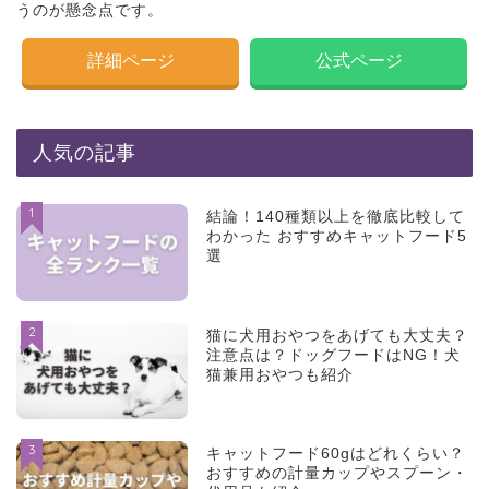
うのが懸念点です。
詳細ページ
公式ページ
人気の記事
1
結論！140種類以上を徹底比較して
わかった おすすめキャットフード5
選
2
猫に犬用おやつをあげても大丈夫？
注意点は？ドッグフードはNG！犬
猫兼用おやつも紹介
3
キャットフード60gはどれくらい？
おすすめの計量カップやスプーン・