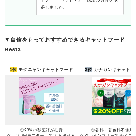
得しました。
▼
自信をもっておすすめできるキャットフード
Best3
1位
モグニャンキャットフード
2位
カナガンキャットフ
①93%の獣医師が推奨
①香料・着色料不使用
②「100円モニター」で100g試せる
②グレインフリーで消化にや