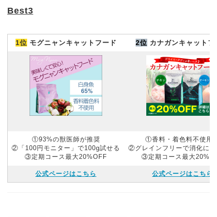
Best3
1位
モグニャンキャットフード
2位
カナガンキャットフ
①93%の獣医師が推奨
①香料・着色料不使用
②「100円モニター」で100g試せる
②グレインフリーで消化にや
③定期コース最大20%OFF
③定期コース最大20%O
公式ページはこちら
公式ページはこちら