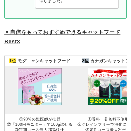
得しました。
▼
自信をもっておすすめできるキャットフード
Best3
1位
モグニャンキャットフード
2位
カナガンキャットフ
①93%の獣医師が推奨
①香料・着色料不使用
②「100円モニター」で100g試せる
②グレインフリーで消化にや
③定期コース最大20%OFF
③定期コース最大20%O