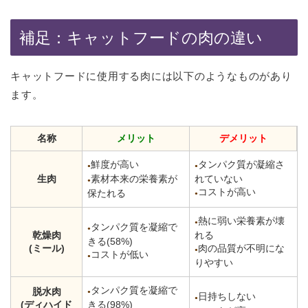
補足：キャットフードの肉の違い
キャットフードに使用する肉には以下のようなものがあり
ます。
名称
メリット
デメリット
鮮度が高い
タンパク質が凝縮さ
●
●
生肉
素材本来の栄養素が
れていない
●
コストが高い
保たれる
●
熱に弱い栄養素が壊
●
タンパク質を凝縮で
●
乾燥肉
れる
きる(58%)
(ミール)
肉の品質が不明にな
●
コストが低い
●
りやすい
タンパク質を凝縮で
脱水肉
●
日持ちしない
●
(ディハイド
きる(98%)