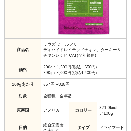
ラウズ ミールフリー
商品名
ディハイドレイテッドチキン、ターキー＆
チキンレシピ CAT(全年齢用)
200g：1,500円(税込1,650円)
価格
790g：4,000円(税込4,400円)
100gあたり
557円〜825円
対象
全猫種・全年齢
371.0kcal
原産国
アメリカ
カロリー
／100g
総合栄養食
目的
タイプ
ドライフード
の表記なし