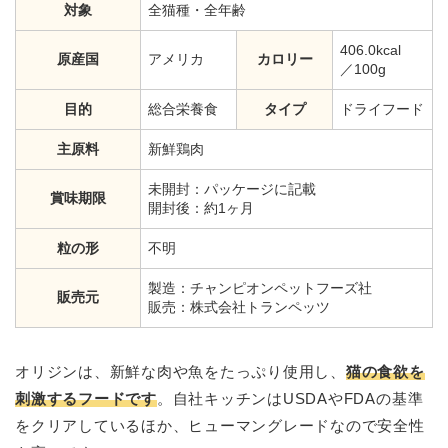
対象
全猫種・全年齢
406.0kcal
原産国
アメリカ
カロリー
／100g
目的
総合栄養食
タイプ
ドライフード
主原料
新鮮鶏肉
未開封：パッケージに記載
賞味期限
開封後：約1ヶ月
粒の形
不明
製造：チャンピオンペットフーズ社
販売元
販売：株式会社トランペッツ
オリジンは、新鮮な肉や魚をたっぷり使用し、
猫の食欲を
刺激するフードです
。自社キッチンはUSDAやFDAの基準
をクリアしているほか、ヒューマングレードなので安全性