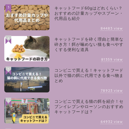
3
キャットフード60gはどれくらい？
おすすめの計量カップやスプーン・
代用品も紹介
84483
view
4
キャットフードを砕く理由と簡単な
砕き方！餌が噛めない猫も食べやす
くする便利な道具
81359
view
5
コンビニで買える！キャットフード
以外で猫の餌に代用できる食べ物ま
とめ
78923
view
6
コンビニで買える猫の餌を紹介！セ
ブンイレブンやローソンのおすすめ
キャットフードは？
64932
view