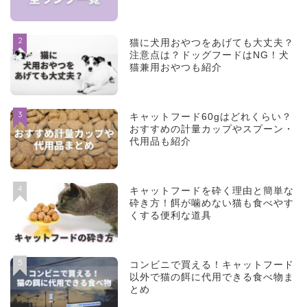
2
猫に犬用おやつをあげても大丈夫？
注意点は？ドッグフードはNG！犬
猫兼用おやつも紹介
3
キャットフード60gはどれくらい？
おすすめの計量カップやスプーン・
代用品も紹介
4
キャットフードを砕く理由と簡単な
砕き方！餌が噛めない猫も食べやす
くする便利な道具
5
コンビニで買える！キャットフード
以外で猫の餌に代用できる食べ物ま
とめ