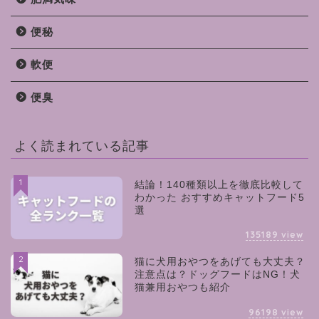
便秘
軟便
便臭
よく読まれている記事
1
結論！140種類以上を徹底比較して
わかった おすすめキャットフード5
選
135189
view
2
猫に犬用おやつをあげても大丈夫？
注意点は？ドッグフードはNG！犬
猫兼用おやつも紹介
96198
view