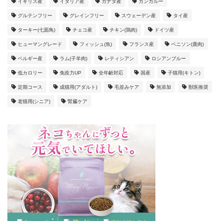
イギリス産
イタリア産
カナダ産
カンガルー
グルテンフリー
グレインフリー
スウェーデン産
タイ産
ターキー(七面鳥)
チェコ産
チキン(鶏肉)
ドイツ産
ヒューマングレード
フィッシュ(魚)
フランス産
ベニソン(鹿肉)
ベルギー産
ラム(子羊肉)
レティシアン
ロシアンブルー
低カロリー
免疫力UP
全年齢対応
国産
子猫用(キトン)
定期コース
成猫用(アダルト)
毛並みケア
無添加
獣医推奨
老猫用(シニア)
腎臓ケア