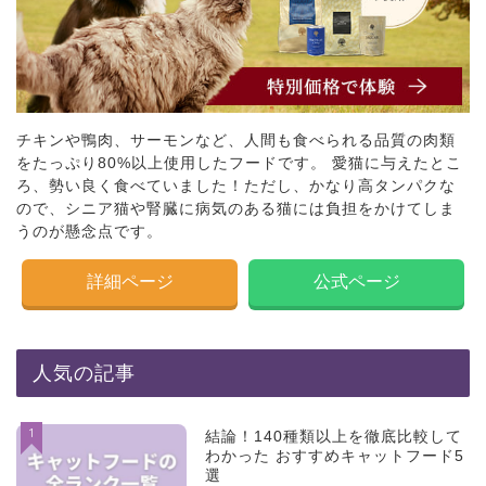
チキンや鴨肉、サーモンなど、人間も食べられる品質の肉類
をたっぷり80%以上使用したフードです。 愛猫に与えたとこ
ろ、勢い良く食べていました！ただし、かなり高タンパクな
ので、シニア猫や腎臓に病気のある猫には負担をかけてしま
うのが懸念点です。
詳細ページ
公式ページ
人気の記事
1
結論！140種類以上を徹底比較して
わかった おすすめキャットフード5
選