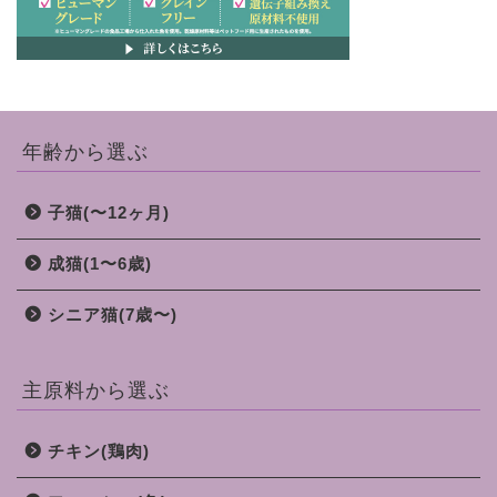
年齢から選ぶ
子猫(〜12ヶ月)
成猫(1〜6歳)
シニア猫(7歳〜)
主原料から選ぶ
チキン(鶏肉)