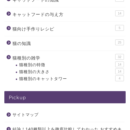
14
キャットフードの与え方
5
猫向け手作りレシピ
25
猫の知識
32
猫種別の雑学
猫種別の特徴
14
猫種別の大きさ
14
猫種別のキャットタワー
4
Pickup
サイトマップ
結論！140種類以上を徹底比較してわかった おすすめキ