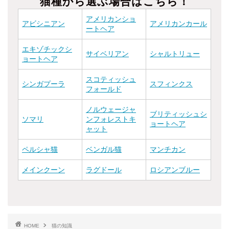
猫種から選ぶ場合はこちら！
アメリカンショ
アビシニアン
アメリカンカール
ートヘア
エキゾチックシ
サイベリアン
シャルトリュー
ョートヘア
スコティッシュ
シンガプーラ
スフィンクス
フォールド
ノルウェージャ
ブリティッシュシ
ソマリ
ンフォレストキ
ョートヘア
ャット
ペルシャ猫
ベンガル猫
マンチカン
メインクーン
ラグドール
ロシアンブルー
HOME
猫の知識