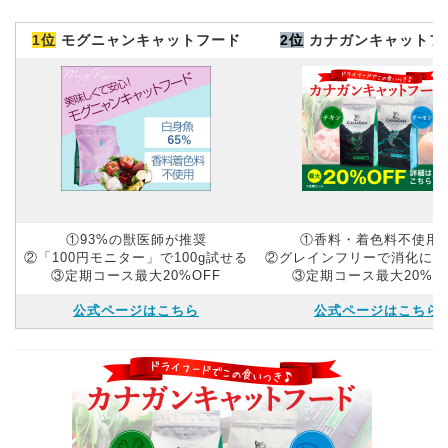
1位
モグニャンキャットフード
2位
カナガンキャットフ
①93%の獣医師が推奨
①香料・着色料不使用
②「100円モニター」で100g試せる
②グレインフリーで消化にや
③定期コース最大20%OFF
③定期コース最大20%O
公式ページはこちら
公式ページはこちら