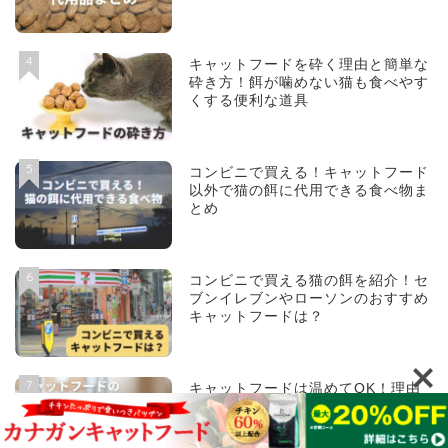
4
キャットフードを砕く理由と簡単な
砕き方！餌が噛めない猫も食べやす
くする便利な道具
5
コンビニで買える！キャットフード
以外で猫の餌に代用できる食べ物ま
とめ
6
コンビニで買える猫の餌を紹介！セ
ブンイレブンやローソンのおすすめ
キャットフードは？
7
キャットフードは温めてOK！理由
と方法・注意点は？電子レンジでは
何度にふやかす？