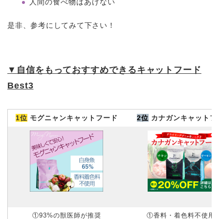
人間の食べ物はあげない
是非、参考にしてみて下さい！
▼
自信をもっておすすめできるキャットフード
Best3
1位
モグニャンキャットフード
2位
カナガンキャットフ
①93%の獣医師が推奨
①香料・着色料不使用