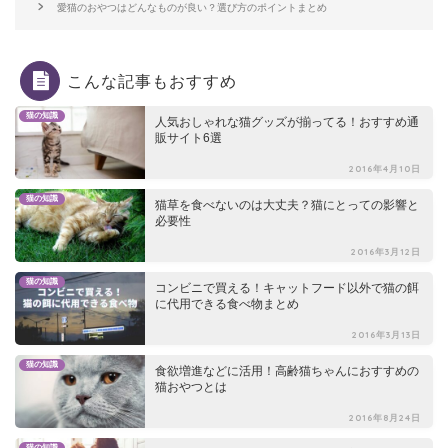
愛猫のおやつはどんなものが良い？選び方のポイントまとめ
こんな記事もおすすめ
猫の知識
人気おしゃれな猫グッズが揃ってる！おすすめ通
販サイト6選
2016年4月10日
猫の知識
猫草を食べないのは大丈夫？猫にとっての影響と
必要性
2016年3月12日
猫の知識
コンビニで買える！キャットフード以外で猫の餌
に代用できる食べ物まとめ
2016年3月13日
猫の知識
食欲増進などに活用！高齢猫ちゃんにおすすめの
猫おやつとは
2016年8月24日
猫の知識