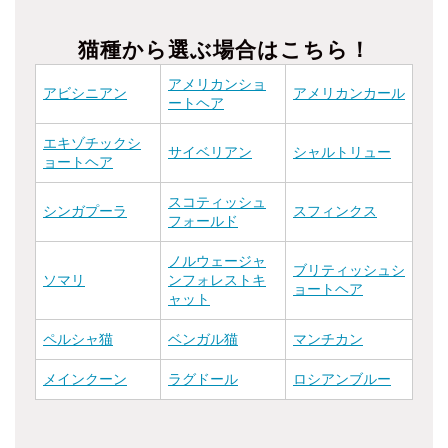
猫種から選ぶ場合はこちら！
アメリカンショ
アビシニアン
アメリカンカール
ートヘア
エキゾチックシ
サイベリアン
シャルトリュー
ョートヘア
スコティッシュ
シンガプーラ
スフィンクス
フォールド
ノルウェージャ
ブリティッシュシ
ソマリ
ンフォレストキ
ョートヘア
ャット
ペルシャ猫
ベンガル猫
マンチカン
メインクーン
ラグドール
ロシアンブルー