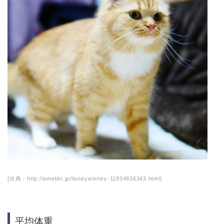
[出典：http://ameblo.jp/lioneye/entry-11834836343.html]
平均体重