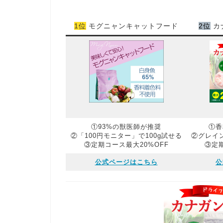
1位
モグニャンキャットフード
2位
カ
①93%の獣医師が推奨
①香
②「100円モニター」で100g試せる
②グレイ
③定期コース最大20%OFF
③定期
公式ページはこちら
公