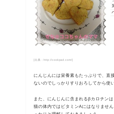
[出典：http://cookpad.com/]
にんじんには栄養素もたっぷりで、直
ないので
しっかりすりおろしてから使
また、にんじんに含まれるβカロチンは
猫の体内ではビタミンAにはなりませ