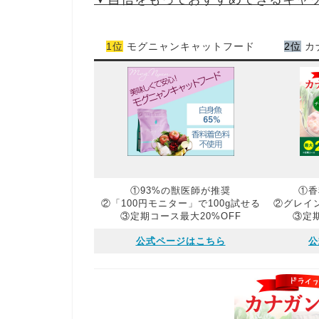
1位
モグニャンキャットフード
2位
カ
①93%の獣医師が推奨
①香
②「100円モニター」で100g試せる
②グレイ
③定期コース最大20%OFF
③定期
公式ページはこちら
公