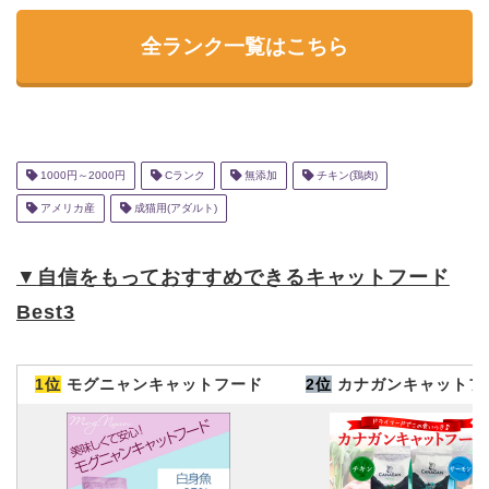
全ランク一覧はこちら
1000円～2000円
Cランク
無添加
チキン(鶏肉)
アメリカ産
成猫用(アダルト)
▼
自信をもっておすすめできるキャットフード
Best3
1位
モグニャンキャットフード
2位
カナガンキャットフ