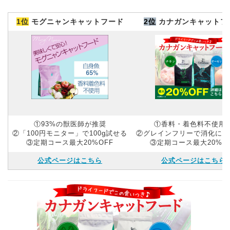
1位
モグニャンキャットフード
2位
カナガンキャットフ
①93%の獣医師が推奨
①香料・着色料不使用
②「100円モニター」で100g試せる
②グレインフリーで消化にや
③定期コース最大20%OFF
③定期コース最大20%O
公式ページはこちら
公式ページはこちら