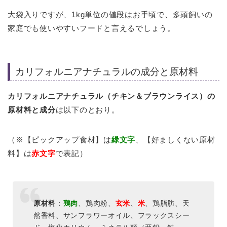
大袋入りですが、1kg単位の値段はお手頃で、多頭飼いの
家庭でも使いやすいフードと言えるでしょう。
カリフォルニアナチュラルの成分と原材料
カリフォルニアナチュラル（チキン＆ブラウンライス）の
原材料と成分
は以下のとおり。
（※【ピックアップ食材】は
緑文字
、【好ましくない原材
料】は
赤文字
で表記）
原材料
：
鶏肉
、鶏肉粉、
玄米
、
米
、鶏脂肪、天
然香料、サンフラワーオイル、フラックスシー