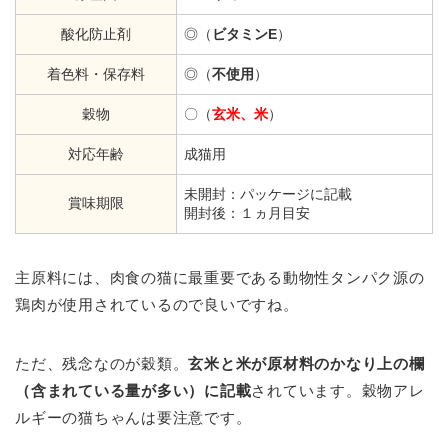
酸化防止剤
◎（
ビタミンE
）
着色料・保存料
◎（
不使用
）
穀物
〇（
玄米、米
）
対応年齢
成猫用
未開封：パッケージに記載
賞味期限
開封後：１ヵ月目安
主原料には、肉食の猫に最重要である動物性タンパク源の
鶏肉が使用されているので良いですね。
ただ、残念なのが穀類。
玄米と米が原材料のかなり上の欄
（含まれている量が多い）に記載
されています。穀物アレ
ルギーの猫ちゃんは要注意です。