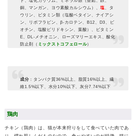
ド、塩化カリウム、ミネラル類（亜鉛、鉄、
銅、マンガン、ヨウ素酸カルシウム）、
塩
、タ
ウリン、ビタミン類（塩酸ベタイン、ナイアシ
ン、リボフラビン、β-カロテン、B12、D3、ビ
オチン、塩酸ピリドキシン、葉酸）、ビタミン
E、DL-メチオニン、ローズマリーエキス、酸化
防止剤（
ミックストコフェロール
）
成分
：タンパク質36%以上、脂質16%以上、繊
維1.5%以下、水分10%以下、灰分7.74%以下
鶏肉
チキン（鶏肉）は、猫が本来狩りをして食べていた肉であ
り、慣れ親しんだものなので、食べやすいのが特徴。猫に