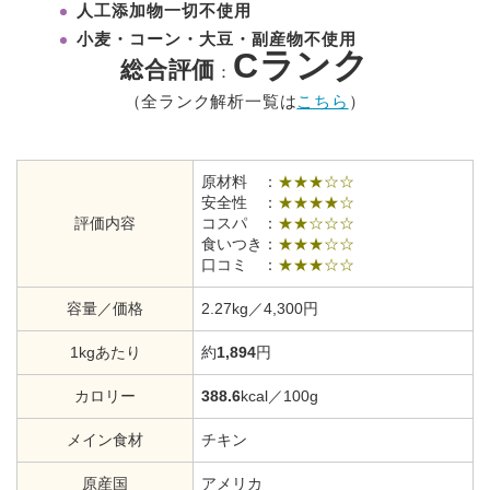
人工添加物一切不使用
小麦・コーン・大豆・副産物不使用
Cランク
総合評価
：
（全ランク解析一覧は
こちら
）
原材料 ：
★★★☆☆
安全性 ：
★★★★☆
評価内容
コスパ ：
★★☆☆☆
食いつき：
★★★☆☆
口コミ ：
★★★☆☆
容量／価格
2.27kg／4,300円
1kgあたり
約
1,894
円
カロリー
388.6
kcal／100g
メイン食材
チキン
原産国
アメリカ