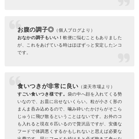
お腹の調子◎
（個人ブログより）
おなかの調子もいい！
軟便に悩むこともありました
が、これをあげている時はほぼずっと安定したンコ
です。
食いつきが非常に良い
（楽天市場より）
すごい食いつき様です。
袋の中へ顔を入れてくる勢
いなので、お皿に出せないくらい。粒が小さく形の
まんま呑み込めるので、噛み砕いたかけらがそこら
じゅうに飛び散るということはないです。お外のコ
も入れると現在６匹いるので贅沢品ですが、安価な
フードで体調悪くするかもしれないと思えば必要な
出費です。同じフードを続けると必ず飽きて食べな