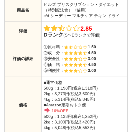
ヒルズ プリスクリプション・ダイエット
商品名
（特別療法食）〈猫用〉
c/d シーディー マルチケア チキン ドライ
2.85
評価
Dランク
(S〜Eランクで評価)
①原材料：
1.50
②成 分：
4.50
評価の詳細
③安全性：
3.00
④価 格：
4.50
⑤利便性：
3.00
■通常価格
500g：1,198円(税込1,318円)
2kg：3,273円(税込3,600円)
4kg：5,314円(税込5,845円)
価格
■Amazon定期おトク便
10%OFF
500g：1,138円(税込1,252円)
2kg：3,109円(税込3,420円)
4kg：5,048円(税込5,553円)