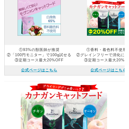
①93%の獣医師が推奨
①香料・着色料不使用
②「100円モニター」で100g試せる
②グレインフリーで消化にや
③定期コース最大20%OFF
③定期コース最大20%O
公式ページはこちら
公式ページはこちら