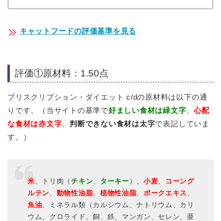
キャットフードの評価基準を見る
評価①原材料：1.50点
プリスクリプション・ダイエット c/dの原材料は以下の通
りです。（当サイトの基準で
好ましい食材は緑文字
、
心配
な食材は赤文字
、
判断できない食材は太字
で表記していま
す。）
米
、トリ肉（
チキン
、
ターキー
）、
小麦
、
コーング
ルテン
、
動物性油脂
、
植物性油脂
、
ポークエキス
、
魚油
、ミネラル類（カルシウム、ナトリウム、カリ
ウム、クロライド、銅、鉄、マンガン、セレン、亜