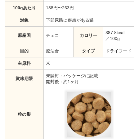
100gあたり
138円〜263円
対象
下部尿路に疾患がある猫
387.8kcal
原産国
チェコ
カロリー
／100g
目的
療法食
タイプ
ドライフード
主原料
米
未開封：パッケージに記載
賞味期限
開封後：約1ヶ月
粒の形