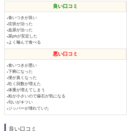
良い口コミ
食いつきが良い
●
症状が治った
●
血尿が治った
●
尿phが安定した
●
よく噛んで食べる
●
悪い口コミ
食いつきが悪い
●
下痢になった
●
便が臭くなった
●
吐く回数が増えた
●
体重が増えてしまう
●
粒が小さいので歯石が気になる
●
匂いがキツい
●
ジッパーが壊れていた
●
良い口コミ