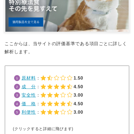
ここからは、当サイトの評価基準である項目ごとに詳しく
解析します。
原材料
：
1.50
成 分
：
4.50
安全性
：
3.00
価 格
：
4.50
利便性
：
3.00
(クリックすると詳細に飛びます)