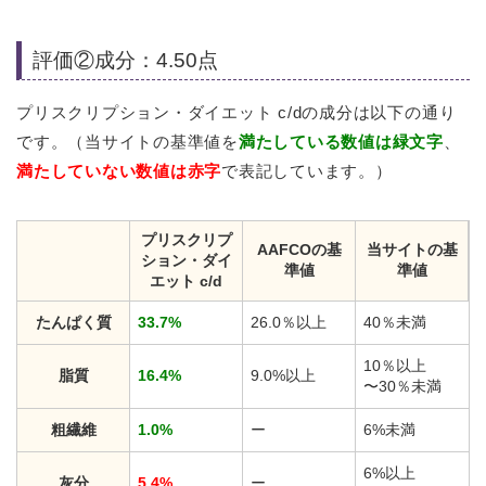
評価②成分：4.50点
プリスクリプション・ダイエット c/dの成分は以下の通り
です。（当サイトの基準値を
満たしている数値は緑文字
、
満たしていない数値は赤字
で表記しています。）
プリスクリプ
AAFCOの基
当サイトの基
ション・ダイ
準値
準値
エット c/d
たんぱく質
33.7%
26.0％以上
40％未満
10％以上
脂質
16.4%
9.0%以上
〜30％未満
粗繊維
1.0%
ー
6%未満
6%以上
灰分
5.4%
ー