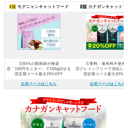
1位
モグニャンキャットフード
2位
カナガンキャットフ
①93%の獣医師が推奨
①香料・着色料不使用
②「100円モニター」で100g試せる
②グレインフリーで消化にや
③定期コース最大20%OFF
③定期コース最大20%O
公式ページはこちら
公式ページはこちら