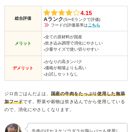
4.15
総合評価
Aランク
(S〜Eランクで評価)
フードの評価基準は
こちら
全ての原材料が国産
●
炊き込み調理で消化にやさしい
メリット
●
少量サイズで使い切りやすい
●
かなりの高タンパク
●
価格が相場よりも高い
デメリット
●
お試しセットなし
●
ジロ吉ごはんだよは、
国産の牛肉をたっぷり使用した無添
加フード
です。野菜や穀物は炊き込んでから使用している
ので、消化にやさしくなります。
牛肉のほかスケソウダラや鶏レバーも使用し