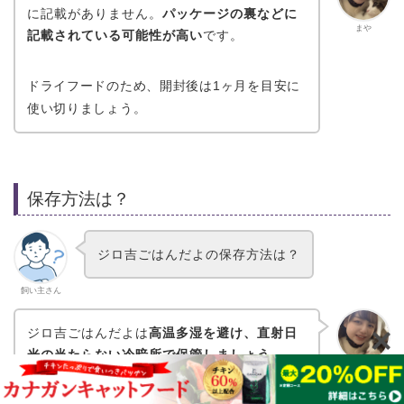
に記載がありません。
パッケージの裏などに
まや
記載されている可能性が高い
です。
ドライフードのため、開封後は1ヶ月を目安に
使い切りましょう。
保存方法は？
ジロ吉ごはんだよの保存方法は？
飼い主さん
ジロ吉ごはんだよは
高温多湿を避け、直射日
光の当たらない冷暗所で保管しましょう
。
まや