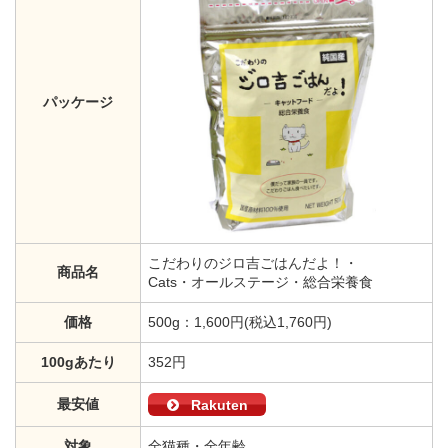
パッケージ
こだわりのジロ吉ごはんだよ！・
商品名
Cats・オールステージ・総合栄養食
価格
500g：1,600円(税込1,760円)
100gあたり
352円
最安値
Rakuten
対象
全猫種・全年齢